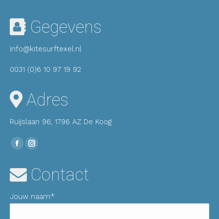
Gegevens
info@kitesurftexel.nl
0031 (0)6 10 97 19 92
Adres
Ruijslaan 96, 1796 AZ De Koog
Vind ons op:
Facebook
Instagram
pagina
pagina
Contact
wordt
wordt
geopend
geopend
Jouw naam*
in
in
een
een