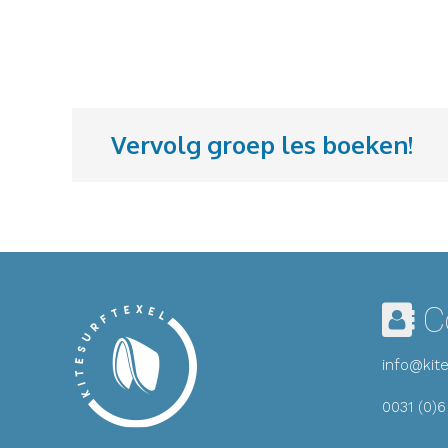
Vervolg groep les boeken!
C
info@kite
0031 (0)6