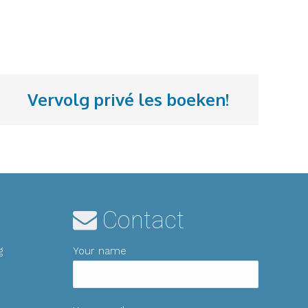
Vervolg priv
é
les boeken!
Contact
g
Your name