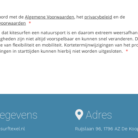
egevens
Adres
surftexel.nl
Ruijslaan 96, 1796 AZ De Koo