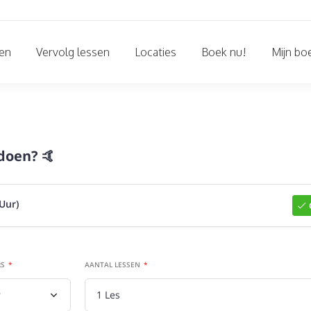
sen
Vervolg lessen
Locaties
Boek nu!
Mijn bo