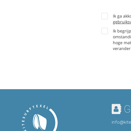
G
info@kite