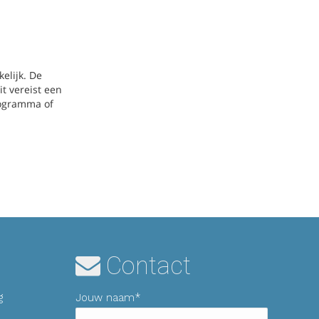
Contact
g
Jouw naam*