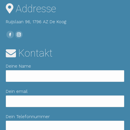
Addresse
Ruijslaan 96, 1796 AZ De Koog
Finden Sie uns auf:
Facebook
Instagram
Seite
Seite
Kontakt
wird
wird
in
in
Deine Name
einem
einem
neuen
neuen
Fenster
Fenster
geöffnet
geöffnet
Dein email
Dein Telefonnummer