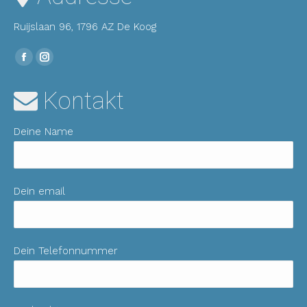
Ruijslaan 96, 1796 AZ De Koog
Finden Sie uns auf:
Facebook
Instagram
Seite
Seite
Kontakt
wird
wird
in
in
Deine Name
einem
einem
neuen
neuen
Fenster
Fenster
geöffnet
geöffnet
Dein email
Dein Telefonnummer