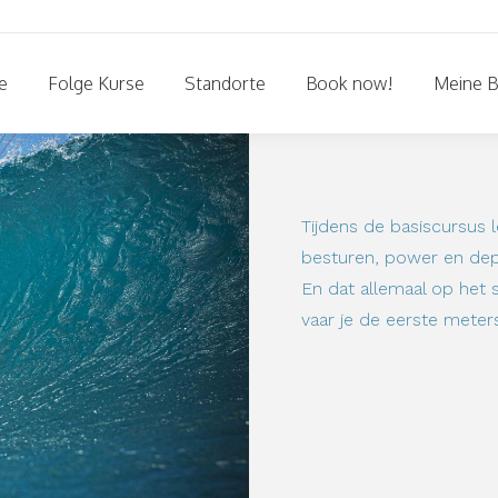
e
Folge Kurse
Standorte
Book now!
Meine 
Tijdens de basiscursus le
besturen, power en dep
En dat allemaal op het s
vaar je de eerste meters