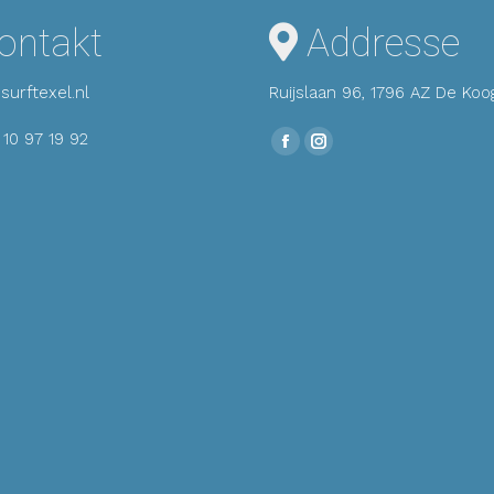
ontakt
Addresse
surftexel.nl
Ruijslaan 96, 1796 AZ De Koo
 10 97 19 92
Finden Sie uns auf:
Facebook
Instagram
Seite
Seite
wird
wird
in
in
einem
einem
neuen
neuen
Fenster
Fenster
geöffnet
geöffnet